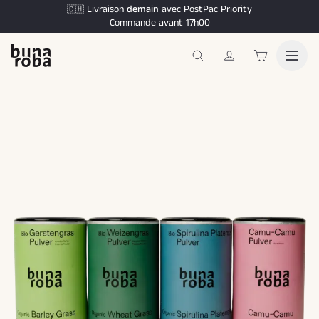
Livraison
demain
avec PostPac Priority
🇨🇭
Commande avant 17h00