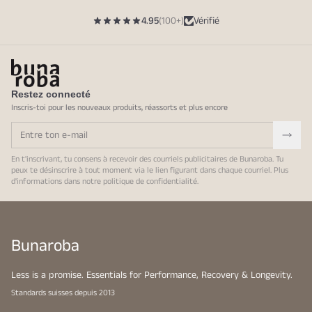
4.95
(100+)
Vérifié
Restez connecté
Inscris-toi pour les nouveaux produits, réassorts et plus encore
En t'inscrivant, tu consens à recevoir des courriels publicitaires de Bunaroba. Tu
peux te désinscrire à tout moment via le lien figurant dans chaque courriel. Plus
d'informations dans notre
politique de confidentialité
.
Bunaroba
Less is a promise. Essentials for Performance, Recovery & Longevity.
Standards suisses depuis 2013