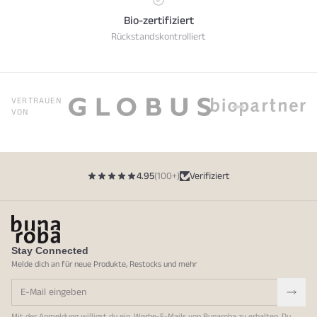
Bio-zertifiziert
Rückstandskontrolliert
VERTRAUEN
VON
4.95
(100+)
Verifiziert
Stay Connected
Melde dich an für neue Produkte, Restocks und mehr
Mit der Anmeldung willigst du ein, Werbe-E-Mails von Bunaroba zu erhalten. Du