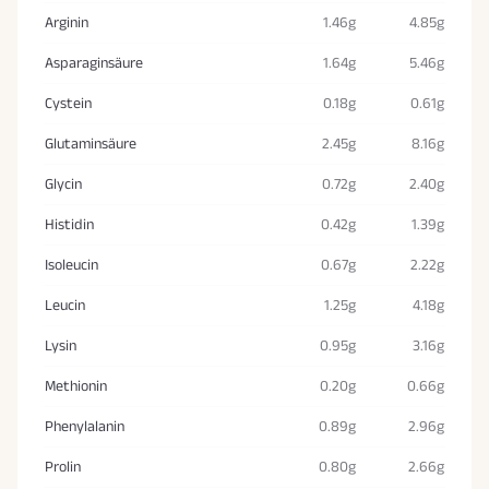
Arginin
1.46g
4.85g
Asparaginsäure
1.64g
5.46g
Cystein
0.18g
0.61g
Glutaminsäure
2.45g
8.16g
Glycin
0.72g
2.40g
Histidin
0.42g
1.39g
Isoleucin
0.67g
2.22g
Leucin
1.25g
4.18g
Lysin
0.95g
3.16g
Methionin
0.20g
0.66g
Phenylalanin
0.89g
2.96g
Prolin
0.80g
2.66g