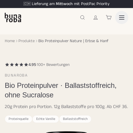
Lieferung am
Mittwoch
mit PostPac Priority
🇨🇭
Home
Produkte
Bio Proteinpulver Nature | Erbse & Hanf
4.95
·
100+ Bewertungen
BUNAROBA
Bio Proteinpulver · Ballaststoffreich,
ohne Sucralose
20g Protein pro Portion. 12g Ballaststoffe pro 100g. Ab CHF 36.
Proteinquelle
Echte Vanille
Ballaststoffreich