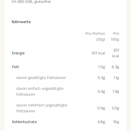
CH-BIO-038, glutenfrei
Nährwerte
Pro Portion
Pro
(30g)
100g
357
Energie
107 kcal
kcal
Fett
1.9g
6.3g
davon gesättigte Fettsäuren
0.3g
1.1g
davon einfach ungesättigte
0.4g
1.4g
Fettsäuren
davon mehrfach ungesättigte
0.9g
3.0g
Fettsäuren
Kohlenhydrate
4.8g
16g