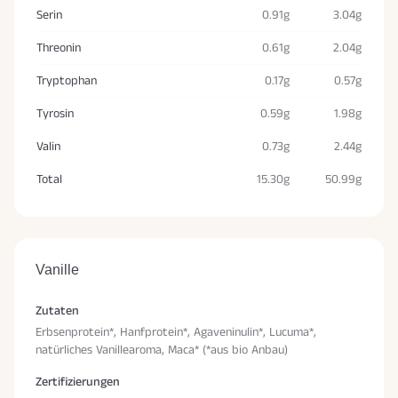
Serin
0.91g
3.04g
Threonin
0.61g
2.04g
Tryptophan
0.17g
0.57g
Tyrosin
0.59g
1.98g
Valin
0.73g
2.44g
Total
15.30g
50.99g
Vanille
Zutaten
Erbsenprotein*, Hanfprotein*, Agaveninulin*, Lucuma*,
natürliches Vanillearoma, Maca* (*aus bio Anbau)
Zertifizierungen