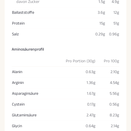
davon Zucker
1.5g
4.9g
Ballaststoffe
3.6g
12g
Protein
15g
51g
Salz
0.29g
0.96g
Aminosäurenprofil
Pro Portion (30g)
Pro 100g
Alanin
0.63g
2.10g
Arginin
1.36g
4.54g
Asparaginsäure
1.67g
5.56g
Cystein
0.17g
0.56g
Glutaminsäure
2.47g
8.23g
Glycin
0.64g
2.14g