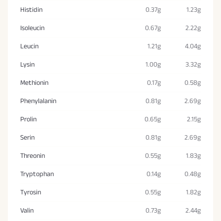
Histidin
0.37g
1.23g
Isoleucin
0.67g
2.22g
Leucin
1.21g
4.04g
Lysin
1.00g
3.32g
Methionin
0.17g
0.58g
Phenylalanin
0.81g
2.69g
Prolin
0.65g
2.15g
Serin
0.81g
2.69g
Threonin
0.55g
1.83g
Tryptophan
0.14g
0.48g
Tyrosin
0.55g
1.82g
Valin
0.73g
2.44g