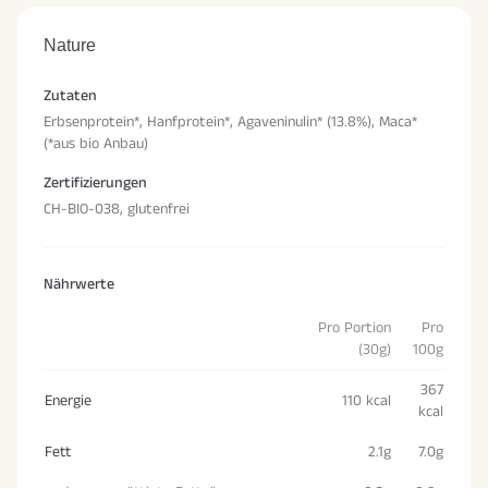
Nature
Zutaten
Erbsenprotein*, Hanfprotein*, Agaveninulin* (13.8%), Maca*
(*aus bio Anbau)
Zertifizierungen
CH-BIO-038, glutenfrei
Nährwerte
Pro Portion
Pro
(30g)
100g
367
Energie
110 kcal
kcal
Fett
2.1g
7.0g