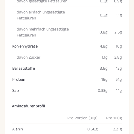
davon gesättigte Fettsäuren
0.3g
0.9g
davon einfach ungesättigte
0.3g
1.1g
Fettsäuren
davon mehrfach ungesättigte
0.8g
2.5g
Fettsäuren
Kohlenhydrate
4.8g
16g
davon Zucker
1.1g
3.8g
Ballaststoffe
3.6g
12g
Protein
16g
54g
Salz
0.33g
1.1g
Aminosäurenprofil
Pro Portion (30g)
Pro 100g
Alanin
0.66g
2.21g