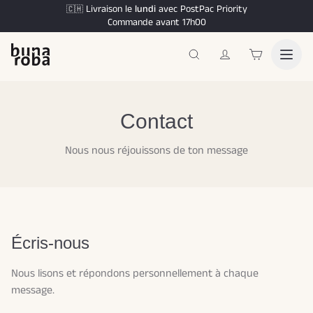
Livraison le
lundi
avec PostPac Priority
🇨🇭
Commande avant 17h00
Contact
Nous nous réjouissons de ton message
Écris-nous
Nous lisons et répondons personnellement à chaque
message.