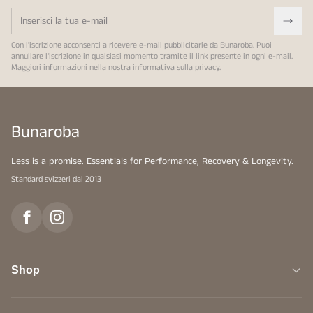
Con l'iscrizione acconsenti a ricevere e-mail pubblicitarie da Bunaroba. Puoi
annullare l'iscrizione in qualsiasi momento tramite il link presente in ogni e-mail.
Maggiori informazioni nella nostra
informativa sulla privacy
.
Bunaroba
Less is a promise. Essentials for Performance, Recovery & Longevity.
Standard svizzeri dal 2013
Shop