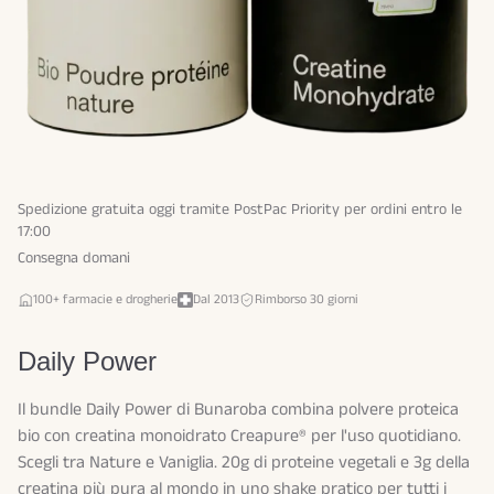
Spedizione gratuita oggi tramite PostPac Priority per ordini entro le
17:00
Consegna domani
100+ farmacie e drogherie
Dal 2013
Rimborso 30 giorni
Daily Power
Il bundle Daily Power di Bunaroba combina polvere proteica
bio con creatina monoidrato Creapure® per l'uso quotidiano.
Scegli tra Nature e Vaniglia. 20g di proteine vegetali e 3g della
creatina più pura al mondo in uno shake pratico per tutti i