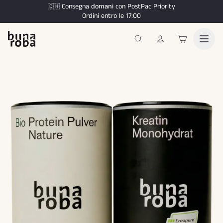
Consegna
domani
con PostPac Priority
🇨🇭
Ordini entro le 17:00