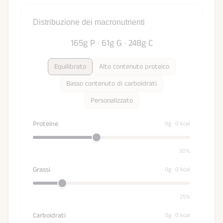
Distribuzione dei macronutrienti
165g P · 61g G · 248g C
Equilibrato
Alto contenuto proteico
Basso contenuto di carboidrati
Personalizzato
Proteine
0
g ·
0
kcal
30%
Grassi
0
g ·
0
kcal
25%
Carboidrati
0
g ·
0
kcal