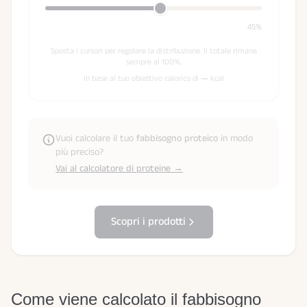
45%
Sposta i cursori per regolare la distribuzione. Il totale rimane
sempre al 100%.
In base al tuo obiettivo calorico di
—
kcal
Vuoi calcolare il tuo
fabbisogno proteico
in modo
più preciso?
Vai al calcolatore di proteine →
Scopri i prodotti
Come viene calcolato il fabbisogno