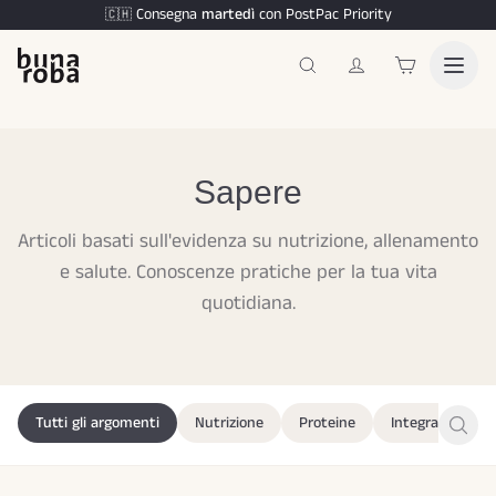
Consegna
martedì
con PostPac Priority
🇨🇭
Sapere
Articoli basati sull'evidenza su nutrizione, allenamento
e salute. Conoscenze pratiche per la tua vita
quotidiana.
Tutti gli argomenti
Nutrizione
Proteine
Integratori