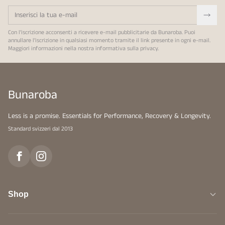
Con l'iscrizione acconsenti a ricevere e-mail pubblicitarie da Bunaroba. Puoi
annullare l'iscrizione in qualsiasi momento tramite il link presente in ogni e-mail.
Maggiori informazioni nella nostra
informativa sulla privacy
.
Bunaroba
Less is a promise. Essentials for Performance, Recovery & Longevity.
Standard svizzeri dal 2013
Shop