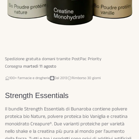
Spedizione gratuita domani tramite PostPac Priority
Consegna
martedì
11 agosto
100+ farmacie e drogherie
Dal 2013
Rimborso 30 giorni
Strength Essentials
Il bundle Strength Essentials di Bunaroba contiene polvere
proteica bio Nature, polvere proteica bio Vaniglia e creatina
monoidrato Creapure®. Due varianti proteiche per varietà
nello shake e la creatina più pura al mondo per l'aumento
della forza. Tutti e tre i prodotti sono privi di additivi artificiali.