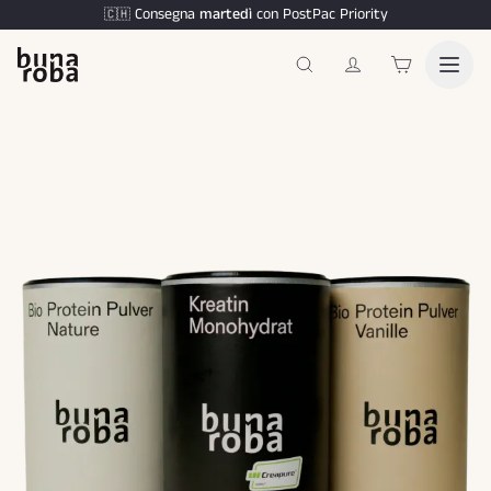
Consegna
martedì
con PostPac Priority
🇨🇭