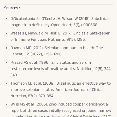
Sources :
DiNicolantonio JJ, O’Keefe JH, Wilson W (2018). Subclinical
magnesium deficiency.
Open Heart
, 5(1), e000668.
Wessels I, Maywald M, Rink L (2017). Zinc as a Gatekeeper
of Immune Function.
Nutrients
, 9(12), 1286.
Rayman MP (2012). Selenium and human health.
The
Lancet
, 379(9822), 1256-1268.
Prasad AS et al. (1996). Zinc status and serum
testosterone levels of healthy adults.
Nutrition
, 12(5), 344-
348.
Thomson CD et al. (2008). Brazil nuts: an effective way to
improve selenium status.
American Journal of Clinical
Nutrition
, 87(2), 379-384.
Willis MS et al. (2005). Zinc-induced copper deficiency: a
report of three cases initially recognized on bone marrow
examination.
American Journal of Clinical Pathology
, 123(1),