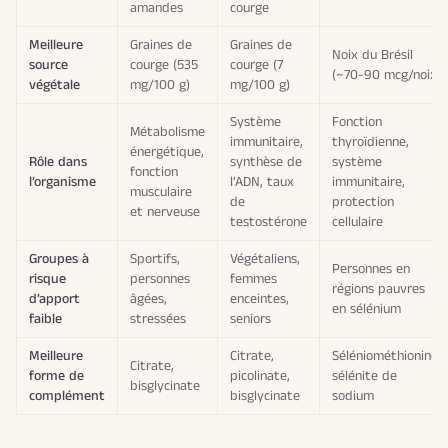
amandes
courge
Meilleure
Graines de
Graines de
Noix du Brésil
source
courge (535
courge (7
(~70-90 mcg/noix)
végétale
mg/100 g)
mg/100 g)
Système
Fonction
Métabolisme
immunitaire,
thyroïdienne,
énergétique,
Rôle dans
synthèse de
système
fonction
l’organisme
l’ADN, taux
immunitaire,
musculaire
de
protection
et nerveuse
testostérone
cellulaire
Groupes à
Sportifs,
Végétaliens,
Personnes en
risque
personnes
femmes
régions pauvres
d’apport
âgées,
enceintes,
en sélénium
faible
stressées
seniors
Meilleure
Citrate,
Séléniométhionine,
Citrate,
forme de
picolinate,
sélénite de
bisglycinate
complément
bisglycinate
sodium