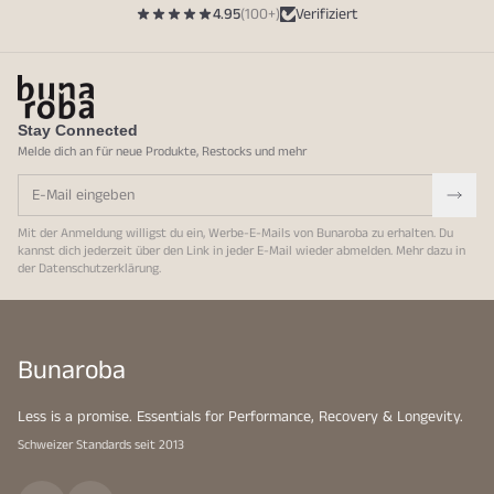
4.95
(100+)
Verifiziert
Stay Connected
Melde dich an für neue Produkte, Restocks und mehr
Mit der Anmeldung willigst du ein, Werbe-E-Mails von Bunaroba zu erhalten. Du
kannst dich jederzeit über den Link in jeder E-Mail wieder abmelden. Mehr dazu in
der
Datenschutzerklärung
.
Bunaroba
Less is a promise. Essentials for Performance, Recovery & Longevity.
Schweizer Standards seit 2013