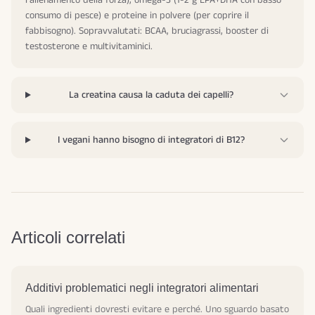
l'allenamento della forza), omega-3 (1-2 g EPA+DHA con basso
consumo di pesce) e proteine in polvere (per coprire il
fabbisogno). Sopravvalutati: BCAA, bruciagrassi, booster di
testosterone e multivitaminici.
La creatina causa la caduta dei capelli?
I vegani hanno bisogno di integratori di B12?
Articoli correlati
Additivi problematici negli integratori alimentari
Quali ingredienti dovresti evitare e perché. Uno sguardo basato