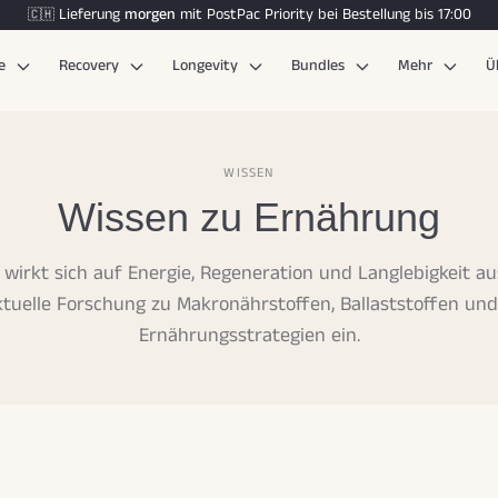
Lieferung
morgen
mit PostPac Priority
bei Bestellung bis 17:00
🇨🇭
ce
Recovery
Longevity
Bundles
Mehr
Ü
WISSEN
Wissen zu Ernährung
wirkt sich auf Energie, Regeneration und Langlebigkeit aus
ktuelle Forschung zu Makronährstoffen, Ballaststoffen und
Ernährungsstrategien ein.