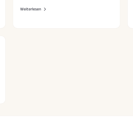
Mahlzeiten und wie pflanzliches Protein abschneidet.
Weiterlesen