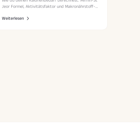
Wie du deinen Kalorienbedarf berechnest: Mifflin-St
Jeor Formel, Aktivitätsfaktor und Makronährstoff-
Verteilung einfach erklärt.
Weiterlesen