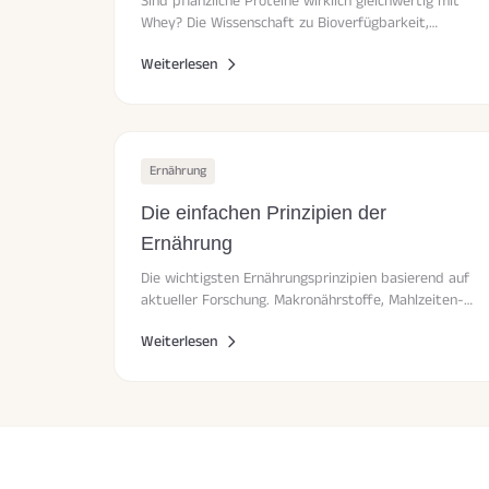
Sind pflanzliche Proteine wirklich gleichwertig mit
Whey? Die Wissenschaft zu Bioverfügbarkeit,
Aminosäureprofil und der besten Kombination für
Weiterlesen
Muskelaufbau.
Ernährung
Die einfachen Prinzipien der
Ernährung
Die wichtigsten Ernährungsprinzipien basierend auf
aktueller Forschung. Makronährstoffe, Mahlzeiten-
Timing und nachhaltige Gewohnheiten.
Weiterlesen