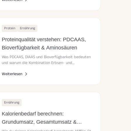
Protein
Ernährung
Proteinqualität verstehen: PDCAAS,
Bioverfügbarkeit & Aminosäuren
Was PDCAAS, DIAAS und Bioverfügbarkeit bedeuten
und warum die Kombination Erbsen- und
Hanfprotein ein vollständiges Aminosäurenprofil
Weiterlesen
liefert.
Ernährung
Kalorienbedarf berechnen:
Grundumsatz, Gesamtumsatz &
Makros