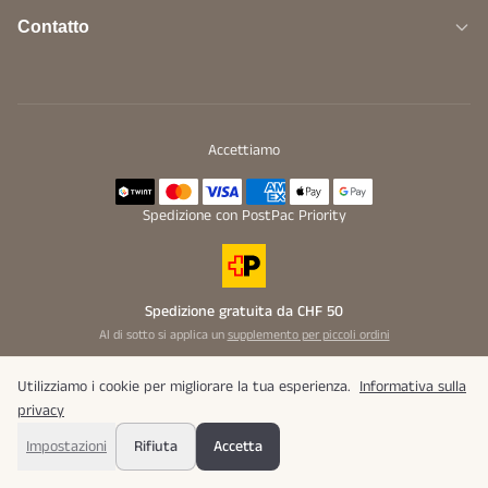
Contatto
Accettiamo
Spedizione con PostPac Priority
Spedizione gratuita da CHF 50
Al di sotto si applica un
supplemento per piccoli ordini
Utilizziamo i cookie per migliorare la tua esperienza.
Informativa sulla
privacy
© 2026 Bunaroba GmbH. Tutti i diritti riservati.
Impostazioni
Rifiuta
Accetta