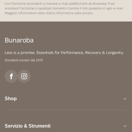
Con l'iscrizione acconsenti a ricevere e-mail pubblicitarie da Bunaroba. Puoi
annullare l'iscrizione in qualsiasi momento tramite il link presente in ogni e-mail.
Maggiori informazioni nella nostra
informativa sulla privacy
.
Bunaroba
Less is a promise. Essentials for Performance, Recovery & Longevity.
Standard svizzeri dal 2013
Shop
Servizio & Strumenti