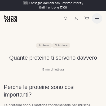
Consegna
domani
con PostPac Priority
🇨🇭
Ordini entro le 17:00
Proteine
Nutrizione
Quante proteine ti servono davvero
5 min di lettura
Perché le proteine sono cosi
importanti?
Le proteine sono il mattone fondamentale per muscoli,